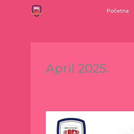
Skip
Početna
to
content
April 2025.
Prvomajska
čestitka
s