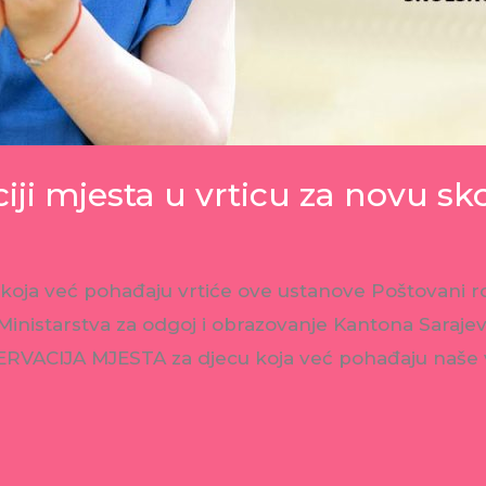
ciji mjesta u vrticu za novu s
e koja već pohađaju vrtiće ove ustanove Poštovani ro
nistarstva za odgoj i obrazovanje Kantona Sarajevo
RVACIJA MJESTA za djecu koja već pohađaju naše v