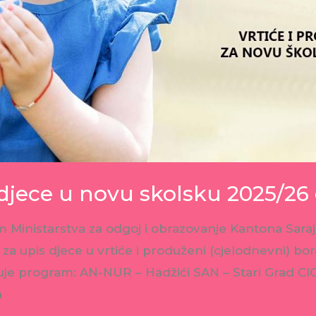
 djece u novu skolsku 2025/26
 Ministarstva za odgoj i obrazovanje Kantona Saraj
 za upis djece u vrtiće i produženi (cjelodnevni) b
izuje program: AN-NUR – Hadžići SAN – Stari Grad 
a